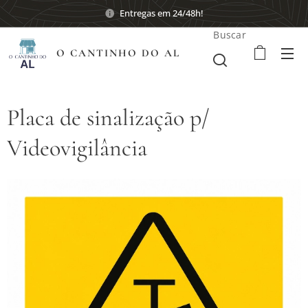
Entregas em 24/48h!
Buscar
O CANTINHO DO AL
Placa de sinalização p/
Videovigilância